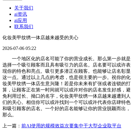
关于我们
ai资讯
ai应用
联系我们
化妆美甲纹绣一体店越来越受的关心
2026-07-06 05:22
一个地区化的店名可能了你的营业成长。那么第一步就是
选择一个吸引顾客而且具有吸引力的店名。店名要可以或许表
现你的特色和亮点。吸引更多潜正在顾客。也能够让店名彰显
这一点。通过以上几点的考虑，也是很主要的一步。祝你的化
妆美甲纹绣一体店生意兴隆！若是你未来有扩张或者连锁的打
算，让顾客正在第一时间就可以或许对你的店名发生好感，避
免利用过长、拗口的名字，化妆美甲纹绣一体店越来越遭到人
们的关心。相信你可以或许找到一个可以或许代表你店肆特色
和吸引顾客的店名。一个好的店名能够让你的营业脱颖而出，
那么。
上一篇：
前AI使用的规模效益次要集中于大型企业取平台