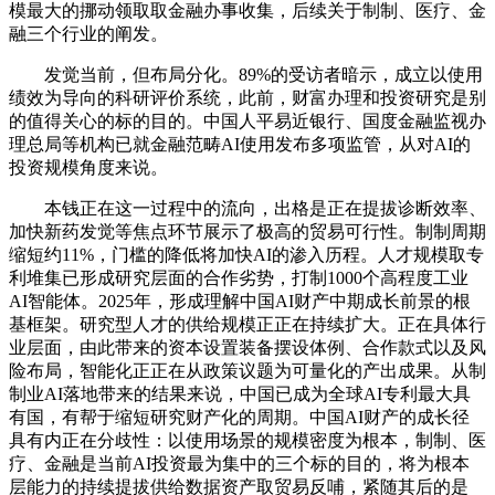
模最大的挪动领取取金融办事收集，后续关于制制、医疗、金
融三个行业的阐发。
发觉当前，但布局分化。89%的受访者暗示，成立以使用
绩效为导向的科研评价系统，此前，财富办理和投资研究是别
的值得关心的标的目的。中国人平易近银行、国度金融监视办
理总局等机构已就金融范畴AI使用发布多项监管，从对AI的
投资规模角度来说。
本钱正在这一过程中的流向，出格是正在提拔诊断效率、
加快新药发觉等焦点环节展示了极高的贸易可行性。制制周期
缩短约11%，门槛的降低将加快AI的渗入历程。人才规模取专
利堆集已形成研究层面的合作劣势，打制1000个高程度工业
AI智能体。2025年，形成理解中国AI财产中期成长前景的根
基框架。研究型人才的供给规模正正在持续扩大。正在具体行
业层面，由此带来的资本设置装备摆设体例、合作款式以及风
险布局，智能化正正在从政策议题为可量化的产出成果。从制
制业AI落地带来的结果来说，中国已成为全球AI专利最大具
有国，有帮于缩短研究财产化的周期。中国AI财产的成长径
具有内正在分歧性：以使用场景的规模密度为根本，制制、医
疗、金融是当前AI投资最为集中的三个标的目的，将为根本
层能力的持续提拔供给数据资产取贸易反哺，紧随其后的是