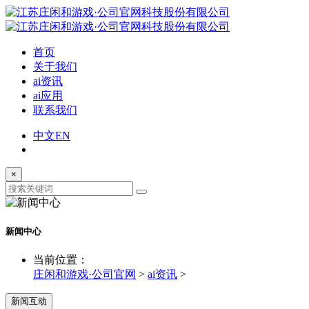
首页
关于我们
ai资讯
ai应用
联系我们
中文
EN
×
新闻中心
当前位置：
庄闲和游戏·公司官网
>
ai资讯
>
新闻互动