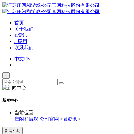
首页
关于我们
ai资讯
ai应用
联系我们
中文
EN
×
新闻中心
当前位置：
庄闲和游戏·公司官网
>
ai资讯
>
新闻互动