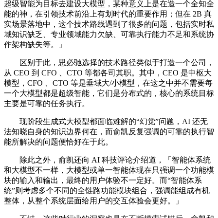
超级智能为目标去建设大模型，某种意义上是在造一个全知全
能的神，在引领技术前沿上有划时代的重要作用；但在 2B 真
实场景落地中，这个技术路线遇到了很多的问题，包括实时私
域知识缺乏、专业领域能力欠缺、可靠执行能力不足和系统协
作架构缺失等。」
区别于此，思必驰选择的技术路径类似于打造一个公司，
从 CEO 到 CFO 、CTO 等都各司其职。其中，CEO 是中枢大
模型，CFO 、CTO 等是垂域大/小模型，在这之中并不需要每
一个大模型都是超级智能，它们是分布式的，核心的系统目标
主要是可靠的任务执行。
现阶段生成式大模型都面临难解的“幻觉”问题，AI 还无
法知晓自身的知识边界何在，而俞凯反复强调的可靠的执行智
能所解决的问题便恰好在于此。
除此之外，俞凯还向 AI 科技评论介绍道，「智能体系统
和大模型不一样，大模型或单一智能体现在只强调一个功能模
块的输入和输出，最终的用户体验不一定好。而“智能体系
统”则考虑多个不同的全链路功能模块组合，强调能组成有机
整体，从整个系统层面给用户的交互体验会更好。」