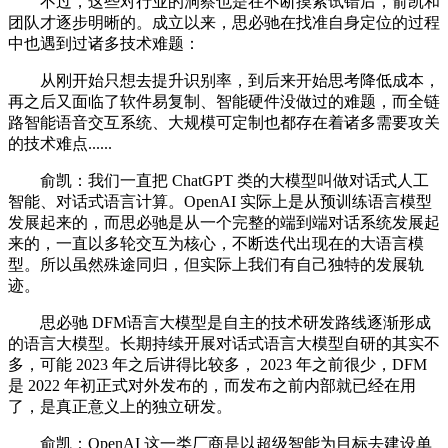
不过，这些对行业的洞察也是在不断摸索试错后，俞凯和
团队才逐步明晰的。成立以来，思必驰在找准自身定位的过程
中也遇到过诸多技术难题：
从刚开始只想去提升识别率，到后来开始思考降低成本，
再之后又面临了软件易复制、智能硬件没做过的难题，而全链
路智能语音交互系统、大规模可定制也都存在着诸多需要攻关
的技术难点......
俞凯：我们一直把 ChatGPT 类的大模型叫做对话式人工
智能、对话式语言计算。OpenAI 实际上是从预训练语言模型
发展起来的，而思必驰是从一个完整的端到端对话系统发展起
来的，一直以多轮交互为核心，不断迭代出现在的大语言模
型。所以虽然殊途同归，但实际上我们有自己独特的发展轨
迹。
思必驰 DFM语言大模型是自主的技术研发路线逐渐形成
的语言大模型。长期持续开展对话式语言大模型自研的其实不
多，可能 2023 年之后讲得比较多， 2023 年之前很少，DFM
是 2022 年初正式对外发布的，而发布之前内部就已经在用
了，是真正意义上的独立研发。
俞凯：OpenAI 这一类厂商是以超级智能为目标去建设单