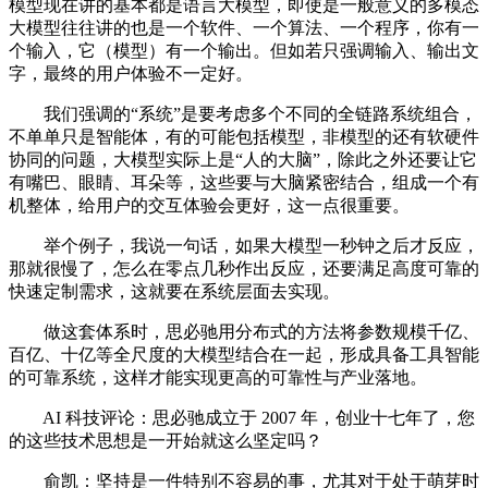
模型现在讲的基本都是语言大模型，即使是一般意义的多模态
大模型往往讲的也是一个软件、一个算法、一个程序，你有一
个输入，它（模型）有一个输出。但如若只强调输入、输出文
字，最终的用户体验不一定好。
我们强调的“系统”是要考虑多个不同的全链路系统组合，
不单单只是智能体，有的可能包括模型，非模型的还有软硬件
协同的问题，大模型实际上是“人的大脑”，除此之外还要让它
有嘴巴、眼睛、耳朵等，这些要与大脑紧密结合，组成一个有
机整体，给用户的交互体验会更好，这一点很重要。
举个例子，我说一句话，如果大模型一秒钟之后才反应，
那就很慢了，怎么在零点几秒作出反应，还要满足高度可靠的
快速定制需求，这就要在系统层面去实现。
做这套体系时，思必驰用分布式的方法将参数规模千亿、
百亿、十亿等全尺度的大模型结合在一起，形成具备工具智能
的可靠系统，这样才能实现更高的可靠性与产业落地。
AI 科技评论：思必驰成立于 2007 年，创业十七年了，您
的这些技术思想是一开始就这么坚定吗？
俞凯：坚持是一件特别不容易的事，尤其对于处于萌芽时