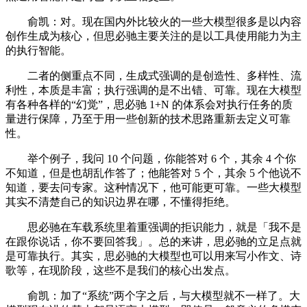
俞凯：对。现在国内外比较火的一些大模型很多是以内容
创作生成为核心，但思必驰主要关注的是以工具使用能力为主
的执行智能。
二者的侧重点不同，生成式强调的是创造性、多样性、流
利性，本质是丰富；执行强调的是不出错、可靠。现在大模型
有各种各样的“幻觉”，思必驰 1+N 的体系会对执行任务的质
量进行保障，乃至于用一些创新的技术思路重新去定义可靠
性。
举个例子，我问 10 个问题，你能答对 6 个，其余 4 个你
不知道，但是也胡乱作答了；他能答对 5 个，其余 5 个他说不
知道，要去问专家。这种情况下，他可能更可靠。一些大模型
其实不清楚自己的知识边界在哪，不懂得拒绝。
思必驰在车载系统里着重强调的拒识能力，就是「我不是
在跟你说话，你不要回答我」。总的来讲，思必驰的立足点就
是可靠执行。其实，思必驰的大模型也可以用来写小作文、诗
歌等，在现阶段，这些不是我们的核心出发点。
俞凯：加了“系统”两个字之后，与大模型就不一样了。大