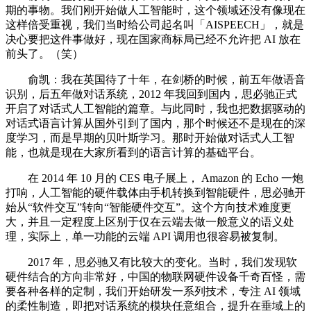
期的事物。我们刚开始做人工智能时，这个领域还没有像现在
这样倍受重视，我们当时给公司起名叫「AISPEECH」，就是
决心要把这件事做好，现在国家商标局已经不允许把 AI 放在
前头了。（笑）
俞凯：我在英国待了十年，在剑桥的时候，前五年做语音
识别，后五年做对话系统，2012 年我回到国内，思必驰正式
开启了对话式人工智能的篇章。与此同时，我也把数据驱动的
对话式语言计算从国外引到了国内，那个时候还不是现在的深
度学习，而是早期的贝叶斯学习。那时开始做对话式人工智
能，也就是现在大家所看到的语言计算的基础平台。
在 2014 年 10 月的 CES 电子展上， Amazon 的 Echo 一炮
打响，人工智能的硬件载体由手机转换到智能硬件，思必驰开
始从“软件交互”转向“智能硬件交互”。这个方向技术难度更
大，并且一定程度上区别于仅在云端去做一般意义的语义处
理，实际上，单一功能的云端 API 调用也很容易被复制。
2017 年，思必驰又有比较大的变化。当时，我们发现软
硬件结合的方向非常好，中国的物联网硬件设备千奇百怪，需
要各种各样的定制，我们开始研发一系列技术，专注 AI 领域
的柔性制造，即把对话系统的模块任意组合，提升在垂域上的