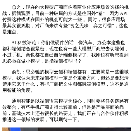
总之，现在的大模型厂商面临着商业化应用场景选择的挑
战，据我观察，目前一种破局的方式是往国外“卷”，因为 API
付费这种模式在国外的机会可能大一些 。同时，很多应用场
景其实很鸡肋，对厂商来讲有些“食之无味，弃之可惜”，这也
是难点。
AI 科技评论：你们做硬件的话，像汽车、办公本这些也
都和端侧结合很紧密，现在也有一些大模型厂商想去切端侧，
不过手机厂商也都在自己自研端侧模型了。我刚也有听您提到
思必驰在做小模型，是指端侧模型吗？
俞凯：思必驰的模型云侧和端侧都有，主要就是一些垂域
模型。我认为未来端侧模型一定是个重要方向，但还是要想清
楚用它来干什么，有些厂商把文生图都叫端侧模型，这不是通
用智能的角度。
通用智能是以端侧语言模型为核心，同时要将任务链路有
效整合，有些手机厂商走得比较靠前，但是是产品层面的靠
前，基础技术上还有很长的路要走，我们正在与合作伙伴积极
推进这一领域的发展，可以期待一下。