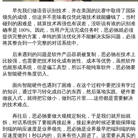
早先我们做语音识别技术，并在美国的比赛中取得了国际
领先的成绩，但这并不意味着仅凭此项技术就能赚钱了，当时
碰到的困难是，就算技术再强也有误差，没听说有谁的识别准
确率是 100%。因此，当用户无法完成任务时，思必驰就必须
提供完整的方案，单纯的算法优化并不能解决实际问题，必须
将其整合到一个完整的对话系统中。
后来遇到的问题是软件产品容易被复制，思必驰在技术上
比较强，也需要把技术转化成有效性、成本等优势，虽然软件
也能形成系统，但是偏工具型，所以不能纯靠软件，思必驰要
从智能硬件角度切入。
面向智能硬件也遇到了困难，在这个过程中要把没有学过
的知识，通过学习转化成自己的东西，然后落地实践。硬件要
做嵌入式，就得把它做小，做到芯片里......这些都是需要解决
的技术难点。
再往后，思必驰要做大规模定制化，于是我们就开始就
拆，对话系统拆了要能再接起来，接起来的时候还要能保障端
到端的响应速度是业界领先，思必驰是业界最早把端到端的响
应速度做到 1 秒以内的，后来有些人跟进了。这需要从真实的