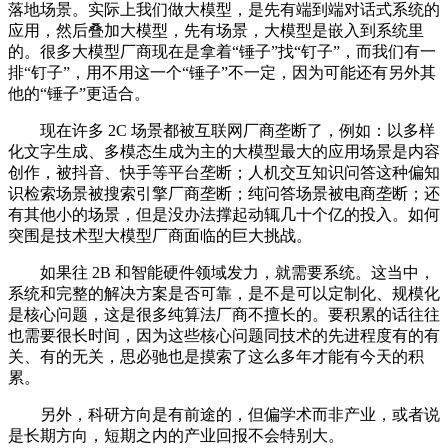
落地场景。实际上我们做大模型，是先有端到端对话式系统的
应用，然后叠加大模型，先有场景，大模型是嵌入到系统里
的。很多大模型厂商现在是拿着“锤子”找“钉子”，而我们有一
排“钉子”，用不用这一个“锤子”不一定，因为可能还有另外其
他的“锤子”更适合。
现在许多 2C 场景都被互联网厂商垄断了，例如：以多样
化文字生成、多模态生成为主的大模型最大的应用场景是内容
创作，被抖音、快手等平台垄断；人机交互知识问答这种偏知
识检索场景被搜索引擎厂商垄断；纯问答场景被电商垄断；还
有其他小的场景，但是没办法撑起动辄几十个亿的投入。如何
突围是技术型大模型厂商面临的巨大挑战。
如果往 2B 和智能硬件领域发力，就需要系统。这当中，
系统和完整的解决方案是否可靠，是不是可以定制化、规模化
是核心问题，这是很多纯算法厂商不擅长的。要积累的话往往
也需要很长时间，因为这些核心问题同技术的先进程度有的有
关、有的无关，思必驰也是摸索了这么多年才能有今天的积
累。
另外，科研方向是有前途的，但偏学术而非产业，或者说
是长期方向，短期之内的产业回报不会特别大。