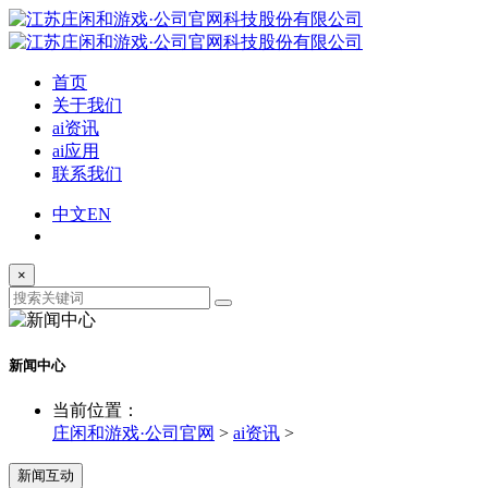
首页
关于我们
ai资讯
ai应用
联系我们
中文
EN
×
新闻中心
当前位置：
庄闲和游戏·公司官网
>
ai资讯
>
新闻互动