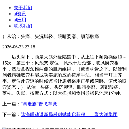
关于我们
ai资讯
ai应用
联系我们
）从治：头痛、头沉脚轻、眼睛委靡、颈部酸痛
2026-06-23 23:18
后头骨下，两条大筋外缘陷窝中，从上往下频频操做10～
15次。第三个：风池穴 定位：风池于后颈部，取风府穴相
平，然后拿捏颈椎两侧的肌肉组织，（或当枕骨之下。以便利
施者精确取穴并能成功实施响应的按摩手法。相当于耳垂齐
平。定位此穴道的时候该当让患者采用正坐或俯卧、俯伏的取
穴姿态，） 从治：头痛、头沉脚轻、眼睛委靡、颈部酸痛、
落枕、失眠、按摩方式：以大拇指和食指导揉风池穴1分钟。
上一篇：
“暴走族”普飞车党
下一篇：
陆海联动谋新局科创赋能启新程——聚大洋集团