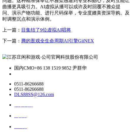
问题。这种精准保举让不雅众感遭到专业和贴心，及时互能让
曲播更具吸引力。AI虚拟从播可以或许及时回覆不雅众提
问、演示产物功能、进行尺码保举，专业度媲美资深导购。及
时调整沉点和演示体例。
上一篇：
目集结了9位虚拟AI唱将
下一篇：
腾的逛戏全生命周期AI引擎GiiNEX
国内CMO
+86 138 1519 9852 尹群华
0511-86266688
0511-86266688
DLS88SS@126.com
关于我们
ai资讯
ai应用