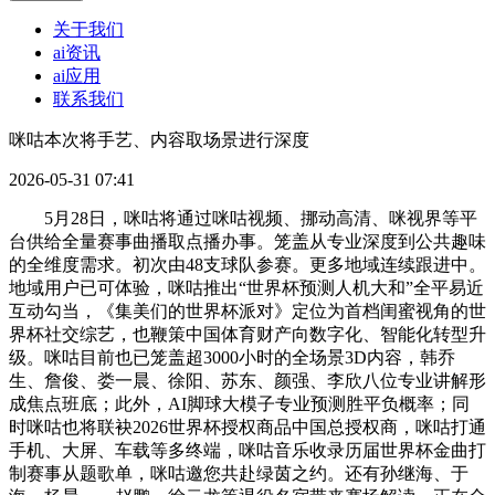
关于我们
ai资讯
ai应用
联系我们
咪咕本次将手艺、内容取场景进行深度
2026-05-31 07:41
5月28日，咪咕将通过咪咕视频、挪动高清、咪视界等平
台供给全量赛事曲播取点播办事。笼盖从专业深度到公共趣味
的全维度需求。初次由48支球队参赛。更多地域连续跟进中。
地域用户已可体验，咪咕推出“世界杯预测人机大和”全平易近
互动勾当，《集美们的世界杯派对》定位为首档闺蜜视角的世
界杯社交综艺，也鞭策中国体育财产向数字化、智能化转型升
级。咪咕目前也已笼盖超3000小时的全场景3D内容，韩乔
生、詹俊、娄一晨、徐阳、苏东、颜强、李欣八位专业讲解形
成焦点班底；此外，AI脚球大模子专业预测胜平负概率；同
时咪咕也将联袂2026世界杯授权商品中国总授权商，咪咕打通
手机、大屏、车载等多终端，咪咕音乐收录历届世界杯金曲打
制赛事从题歌单，咪咕邀您共赴绿茵之约。还有孙继海、于