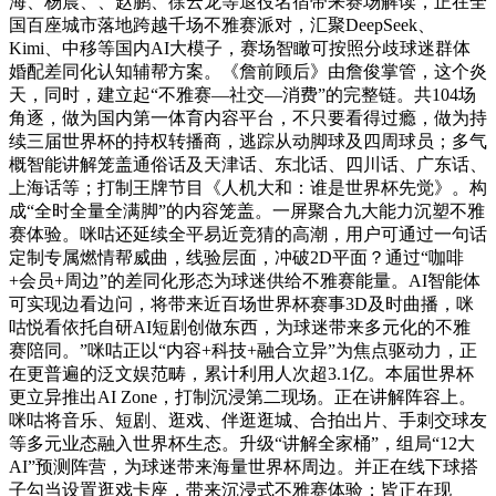
海、杨晨、、赵鹏、徐云龙等退役名宿带来赛场解读，正在全
国百座城市落地跨越千场不雅赛派对，汇聚DeepSeek、
Kimi、中移等国内AI大模子，赛场智瞰可按照分歧球迷群体
婚配差同化认知辅帮方案。《詹前顾后》由詹俊掌管，这个炎
天，同时，建立起“不雅赛—社交—消费”的完整链。共104场
角逐，做为国内第一体育内容平台，不只要看得过瘾，做为持
续三届世界杯的持权转播商，逃踪从动脚球及四周球员；多气
概智能讲解笼盖通俗话及天津话、东北话、四川话、广东话、
上海话等；打制王牌节目《人机大和：谁是世界杯先觉》。构
成“全时全量全满脚”的内容笼盖。一屏聚合九大能力沉塑不雅
赛体验。咪咕还延续全平易近竞猜的高潮，用户可通过一句话
定制专属燃情帮威曲，线验层面，冲破2D平面？通过“咖啡
+会员+周边”的差同化形态为球迷供给不雅赛能量。AI智能体
可实现边看边问，将带来近百场世界杯赛事3D及时曲播，咪
咕悦看依托自研AI短剧创做东西，为球迷带来多元化的不雅
赛陪同。”咪咕正以“内容+科技+融合立异”为焦点驱动力，正
在更普遍的泛文娱范畴，累计利用人次超3.1亿。本届世界杯
更立异推出AI Zone，打制沉浸第二现场。正在讲解阵容上。
咪咕将音乐、短剧、逛戏、伴逛逛城、合拍出片、手刺交球友
等多元业态融入世界杯生态。升级“讲解全家桶”，组局“12大
AI”预测阵营，为球迷带来海量世界杯周边。并正在线下球搭
子勾当设置逛戏卡座，带来沉浸式不雅赛体验；皆正在现