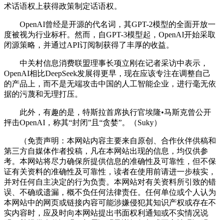
术话语权上获得政策制定话语权。
OpenAI曾经是开源的代名词，其GPT-2模型的全面开放一
度被视为行业标杆。然而，自GPT-3模型起，OpenAI开始采取
闭源策略，并通过API订阅制获得了丰厚的收益。
中关村信息消费联盟理事长项立刚在记者采访中表示，
OpenAI相比DeepSeek发展得更早，现在应该专注在调整自己
的产品上，而不是无端攻击中国的人工智能企业，进行毫无依
据的污蔑和无理打压。
此外，有趣的是，特斯拉首席执行官埃隆•马斯克曾公开
抨击OpenAI，称其“封闭”且“贪婪”。（Suky）
（免责声明：本网站内容主要来自原创、合作伙伴供稿和
第三方自媒体作者投稿，凡在本网站出现的信息，均仅供参
考。本网站将尽力确保所提供信息的准确性及可靠性，但不保
证有关资料的准确性及可靠性，读者在使用前请进一步核实，
并对任何自主决定的行为负责。本网站对有关资料所引致的错
误、不确或遗漏，概不负任何法律责任。任何单位或个人认为
本网站中的网页或链接内容可能涉嫌侵犯其知识产权或存在不
实内容时，应及时向本网站提出书面权利通知或不实情况说