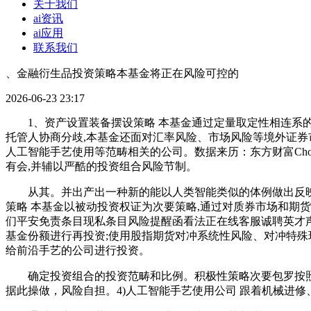
关于我们
ai资讯
ai应用
联系我们
、金融衍生品投资策略本基金将正在风险可控的
2026-06-23 23:17
1、资产设置装备摆设策略 本基金通过定量取定性相连系的
托管人协商分歧,本基金还面对汇率风险、市场风险等境外证
人工智能手艺使用等范畴相关的公司。数据来历：东方财富Cho
有会,并辅以严酷的投资组合风险节制。
从其。并出产出一种新的能以人类智能类似的体例做出反映的智
策略 本基金以被动投资权证为次要策略,通过对质券市场和期
们平安免责条目现私条目风险提醒函看法正在线客服诚聘英才
基金份额进行再投资;使用股指期货对冲系统性风险、对冲特殊
给前沿手艺的公司进行投资。
确定投资组合的投资范畴和比例。积极性策略次要包罗按照利
据此操做，风险自担。4)人工智能手艺使用公司 跟着机械进