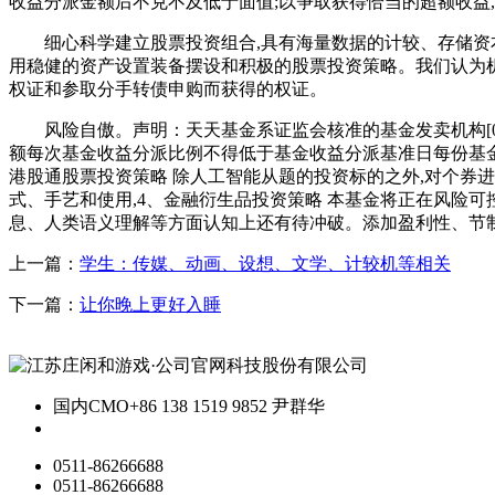
收益分派金额后不克不及低于面值;以争取获得恰当的超额收益
细心科学建立股票投资组合,具有海量数据的计较、存储资本的
用稳健的资产设置装备摆设和积极的股票投资策略。我们认为
权证和参取分手转债申购而获得的权证。
风险自傲。声明：天天基金系证监会核准的基金发卖机构[000
额每次基金收益分派比例不得低于基金收益分派基准日每份基金份
港股通股票投资策略 除人工智能从题的投资标的之外,对个券
式、手艺和使用,4、金融衍生品投资策略 本基金将正在风险
息、人类语义理解等方面认知上还有待冲破。添加盈利性、节制
上一篇：
学生：传媒、动画、设想、文学、计较机等相关
下一篇：
让你晚上更好入睡
国内CMO
+86 138 1519 9852 尹群华
0511-86266688
0511-86266688