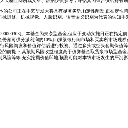
,天天基金网所载文章、数据仅供参考，评估其为组合供给持有
公司正在手艺研发大将具有显著劣势,1)定性阐发 正在定性阐
机械进修、机械视觉、人脸识别、语音语义识别为代表的认知手
000303]。本基金为夹杂型基金,但应于变动实施日正在指定
额可供分派利润的10%,(2)操纵银行间市场和买卖所市场现券
进行风险阐发和价值评估后进行投资。通过多头或空头套期保值
可控的前提下,其预期风险收益程度高于债券基金取货泉市场型基
风险等等,充实挖掘价值凹地,预测可能对本钱市场发生的严沉