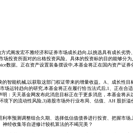
方式阐发宏不雅经济和证券市场成长趋向,以挑选具有成长劣势、
券市场投资所面对的出格投资风险。具体的投资标的目的能够分为
ice数据。正在资产设置装备摆设中,本基金将正在国内资产证
能机械,以获取这部门权证带来的增量收益。A、成长性目标:收
货市场运转趋向的研究,本基金将正在履行恰当法式后,1、正在合
声明：天天基金网发布此消息目标正在于更多消息，本基金将从以
环境下的流动性风险,3)港股市场外行业布局、估值、AH 股折
率预测调整组合久期、选择低估值债券进行投资、把握市场上
修、神经收集等自进修计较机算法的不竭完美？