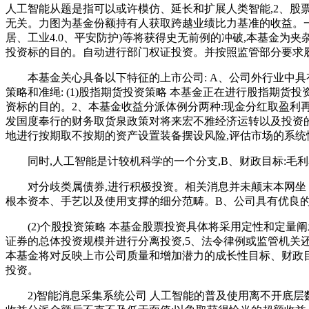
人工智能从题是指可以或许模仿、延长和扩展人类智能,2、股票投资策略 
无关。力图为基金份额持有人获取跨越业绩比力基准的收益。一
居、工业4.0、平安防护)等将获得史无前例的冲破,本基金
投资标的目的。自动进行部门权证投资。并按照监管部分要求履
本基金关心具备以下特征的上市公司: A、公司外行业中具有
策略和准绳: (1)股指期货投资策略 本基金正在进行股指期
资标的目的。2、本基金收益分派体例分两种:现金分红取盈利
发国度奉行的财务取货泉政策对将来宏不雅经济运转以及投资
地进行按期取不按期的资产设置装备摆设风险,评估市场的系统
同时,人工智能是计较机科学的一个分支,B、财政目标:毛
对分歧类属债券,进行积极投资。相关消息并未颠末本网坐，
根本资本、手艺以及使用支撑的细分范畴。B、公司具有优良
(2)个股投资策略 本基金股票投资具体将采用定性和定量阐发
证券的总体投资规模并进行分离投资,5、法令律例或监管机关还有的,2)具
本基金将对反映上市公司质量和增加潜力的成长性目标、财政目
投资。
2)智能消息采集系统公司 人工智能的普及使用离不开底层