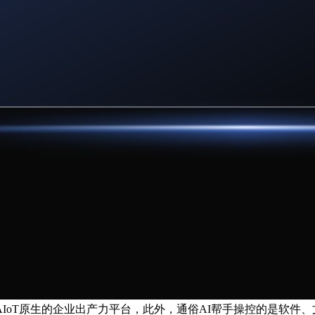
IoT原生的企业出产力平台，此外，通俗AI帮手操控的是软件